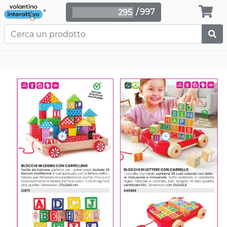
/
997