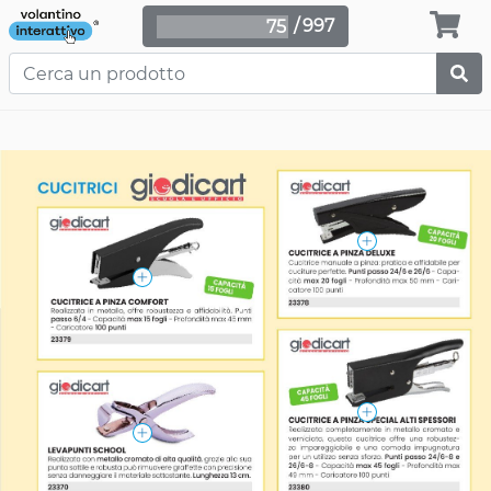
/
997