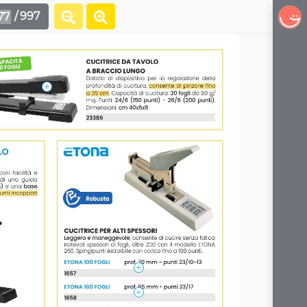
/
997